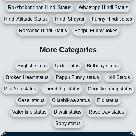
Rakshabandhan Hindi Status
Whatsapp Hindi Status
Hindi Attitude Status
Hindi Shayari
Funny Hindi Jokes
Romantic Hindi Status
Pappu Funny Jokes
More Categories
English status
Urdu status
Birthday status
Broken Heart status
Pappu Funny status
Holi Status
MissYou status
Friendship status
Good Morning status
Gazel status
Gilashikwa status
Eid status
Valentine status
Diwali status
Rose Day status
Sorry status