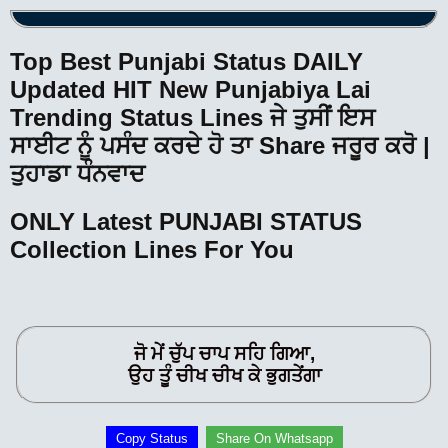
Top Best Punjabi Status DAILY
Updated HIT New Punjabiya Lai
Trending Status Lines ਜੇ ਤੁਸੀਂ ਇਸ
ਸਾਈਟ ਨੂੰ ਪਸੰਦ ਕਰਦੇ ਹੋ ਤਾ Share ਜਰੂਰ ਕਰੋ |
ਤੁਹਾਡਾ ਧੰਨਵਾਦ
ONLY Latest PUNJABI STATUS
Collection Lines For You
ਜੋ ਮੇਂ ਚੁੱਪ ਚਾਪ ਸਹਿ ਗਿਆ,
ਉਹ ਤੂੰ ਚੀਖ ਚੀਖ ਕੇ ਭੁਗਤੇਂਗਾ
Copy Status
Share On Whatsapp