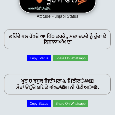
Attitude Punjabi Status
ਲਹਿੰਦੇ ਵਲ ਰੱਖਦੇ ਆ ਪਿੱਠ ਕਰਕੇ,, ਸਦਾ ਚੜਦੇ ਨੂੰ ਹੁੰਦਾ ਏ
ਨਿਸ਼ਾਨਾ ਅੱਖ ਦਾ
Copy Status
Share On Whatsapp
ਖੂਨ ਚ ਰਸੂਕ ਜਿਦੀਪਣਾ🤺 ਮਿੱਠੀੲੇ👰🏻
ਮੌੜਾਂ ੳੁੱਤੇ ਬਹਿਕੇ ਅੱਲੜਾਂ👰 ਨੀ ਪੱਟੀਅਾ🚫.
Copy Status
Share On Whatsapp