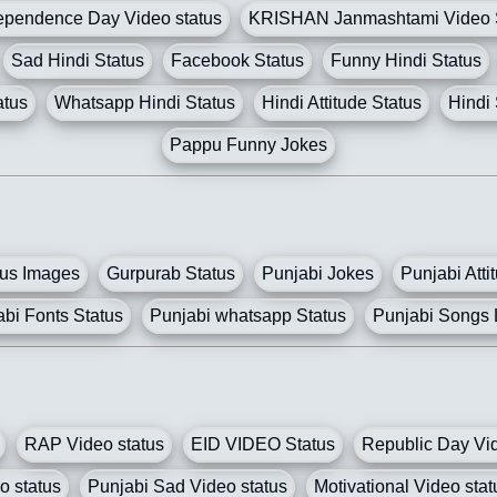
ependence Day Video status
KRISHAN Janmashtami Video 
Sad Hindi Status
Facebook Status
Funny Hindi Status
atus
Whatsapp Hindi Status
Hindi Attitude Status
Hindi
Pappu Funny Jokes
tus Images
Gurpurab Status
Punjabi Jokes
Punjabi Atti
bi Fonts Status
Punjabi whatsapp Status
Punjabi Songs L
RAP Video status
EID VIDEO Status
Republic Day Vi
o status
Punjabi Sad Video status
Motivational Video stat