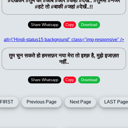
#देखकर #तुम को #आब #और #कहा #देखें.. #तुमसे #नजर
#हटे तो #बाकी #जहां #देखें..!!
Share Whatsapp
Copy
Download
alt=\"Hindi-status15 background" class="img-responsive" />
तुम चुन सकते हो हमसफ़र नया मेरा तो इश्क़ है, मुझे इजाज़त
नहीं..
Share Whatsapp
Copy
Download
FIRST
Previous Page
Next Page
LAST Page