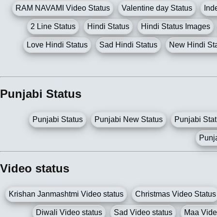
RAM NAVAMI Video Status
Valentine day Status
Ind
2 Line Status
Hindi Status
Hindi Status Images
Love Hindi Status
Sad Hindi Status
New Hindi St
Punjabi Status
Punjabi Status
Punjabi New Status
Punjabi Sta
Punja
Video status
Krishan Janmashtmi Video status
Christmas Video Status
Diwali Video status
Sad Video status
Maa Vide