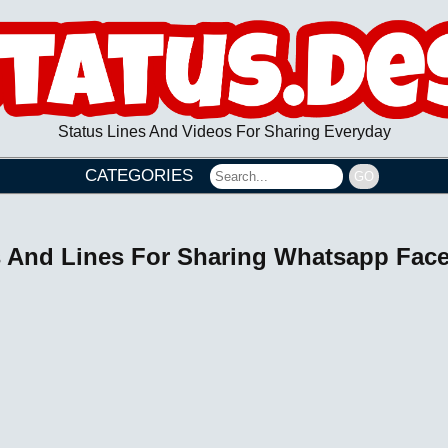
Status Lines And Videos For Sharing Everyday
CATEGORIES
GO
us And Lines For Sharing Whatsapp Fa