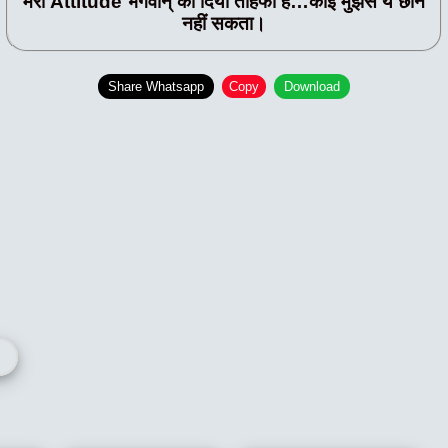
मेरा Attitude भगवान् का दिया तोहफा है…कोई मुझसे ये छीन
नहीं सकता।
Share Whatsapp
Copy
Download