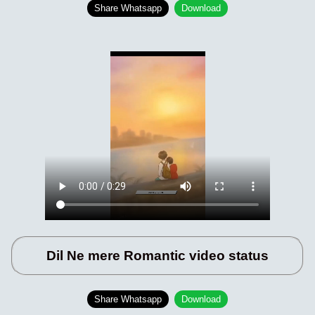
Share Whatsapp
Download
Dil Ne mere Romantic video status
Share Whatsapp
Download