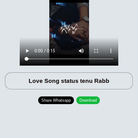
Love Song status tenu Rabb
Share Whatsapp
Download