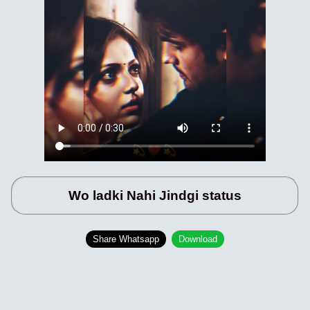
Wo ladki Nahi Jindgi status
Share Whatsapp
Download