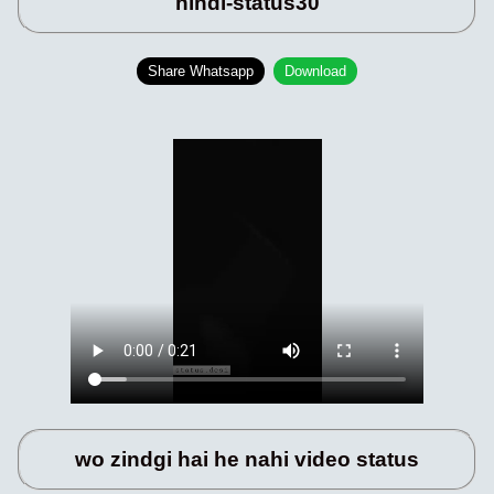
hindi-status30
Share Whatsapp
Download
wo zindgi hai he nahi video status