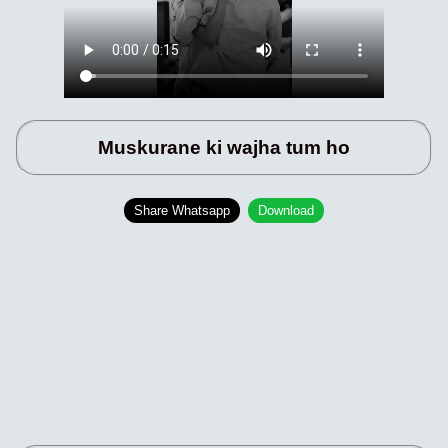
Muskurane ki wajha tum ho
Share Whatsapp
Download